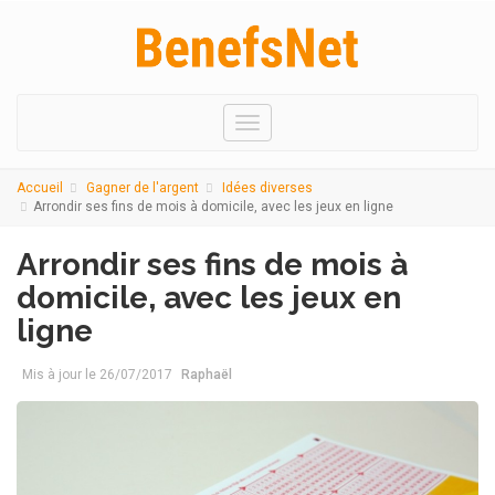
Menu
Accueil
Gagner de l'argent
Idées diverses
Arrondir ses fins de mois à domicile, avec les jeux en ligne
Arrondir ses fins de mois à
domicile, avec les jeux en
ligne
Mis à jour le
26/07/2017
Raphaël