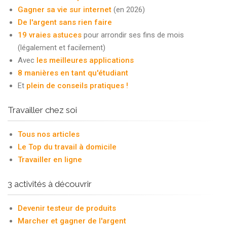
Gagner sa vie sur internet
(en 2026)
De l'argent sans rien faire
19 vraies astuces
pour arrondir ses fins de mois
(légalement et facilement)
Avec
les meilleures applications
8 manières en tant qu'étudiant
Et
plein de conseils pratiques !
Travailler chez soi
Tous nos articles
Le Top du travail à domicile
Travailler en ligne
3 activités à découvrir
Devenir testeur de produits
Marcher et gagner de l'argent