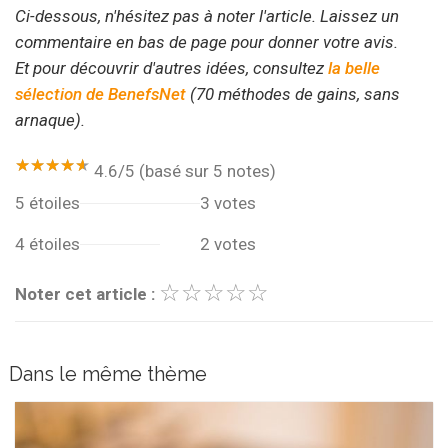
Ci-dessous, n'hésitez pas à noter l'article. Laissez un
commentaire en bas de page pour donner votre avis.
Et pour découvrir d'autres idées, consultez
la belle
sélection de BenefsNet
(70 méthodes de gains, sans
arnaque).
★★★★★
★★★★★
4.6/5 (basé sur 5 notes)
5 étoiles
3 votes
4 étoiles
2 votes
☆
★
☆
★
☆
★
☆
★
☆
★
Noter cet article :
Dans le même thème