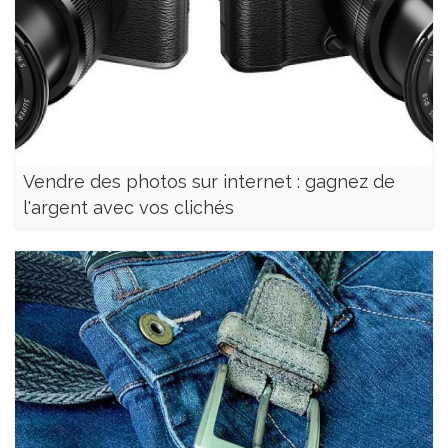
Vendre des photos sur internet : gagnez de
l'argent avec vos clichés