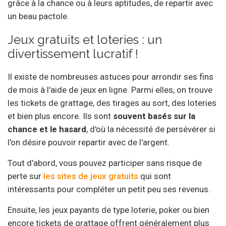
grâce à la chance ou à leurs aptitudes, de repartir avec
un beau pactole.
Jeux gratuits et loteries : un
divertissement lucratif !
Il existe de nombreuses astuces pour arrondir ses fins
de mois à l'aide de jeux en ligne. Parmi elles, on trouve
les tickets de grattage, des tirages au sort, des loteries
et bien plus encore. Ils sont
souvent basés sur la
chance et le hasard
, d'où la nécessité de persévérer si
l'on désire pouvoir repartir avec de l'argent.
Tout d'abord, vous pouvez participer sans risque de
perte sur
les sites de jeux gratuits
qui sont
intéressants pour compléter un petit peu ses revenus.
Ensuite, les jeux payants de type loterie, poker ou bien
encore tickets de grattage offrent généralement plus