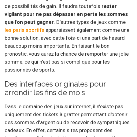
de possibilités de gain. Il faudra toutefois
rester
vigilant pour ne pas dépasser en perte les sommes
que l'on peut gagner
. D'autres types de jeux comme
les paris sportifs
apparaissent également comme une
bonne solution, avec cette fois-ci une part de hasard
beaucoup moins importante. En faisant le bon
pronostic, vous aurez la chance de remporter une jolie
somme, ce qui n'est pas si compliqué pour les
passionnés de sports.
Des interfaces originales pour
arrondir les fins de mois
Dans le domaine des jeux sur internet, il n'existe pas
uniquement des tickets à gratter permettant d'obtenir
des sommes d'argent ou de recevoir de sympathiques
cadeaux. En effet, certains sites proposent des