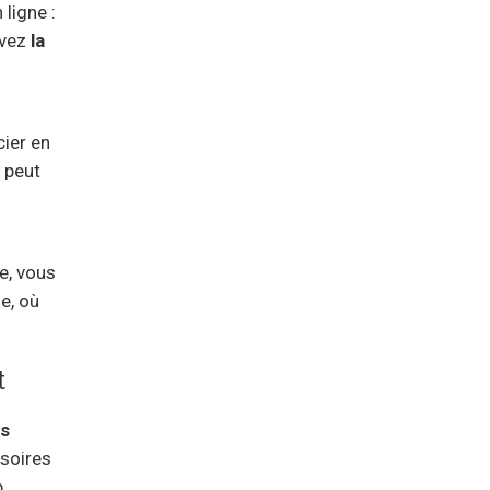
ligne :
avez
la
cier en
 peut
e, vous
e, où
t
es
soires
p