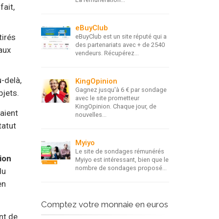
fait,
eBuyClub
tirés
eBuyClub est un site réputé qui a
des partenariats avec + de 2540
aux
vendeurs. Récupérez...
-delà,
KingOpinion
Gagnez jusqu'à 6 € par sondage
bjets.
avec le site prometteur
KingOpinion. Chaque jour, de
 aient
nouvelles...
tatut
Myiyo
Le site de sondages rémunérés
ion
Myiyo est intéressant, bien que le
nombre de sondages proposé...
du
en
Comptez votre monnaie en euros
nt de