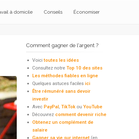
avail à domicile
Conseils
Économiser
Comment gagner de l'argent ?
Voici
toutes les idées
Consultez notre
Top 10 des sites
Les méthodes fiables en ligne
Quelques astuces faciles
ici
Être rémunéré sans devoir
investir
Avec
PayPal
,
TikTok
ou
YouTube
Découvrez
comment devenir riche
Obtenez un complément de
salaire
Gagner sa vie sur internet
(en