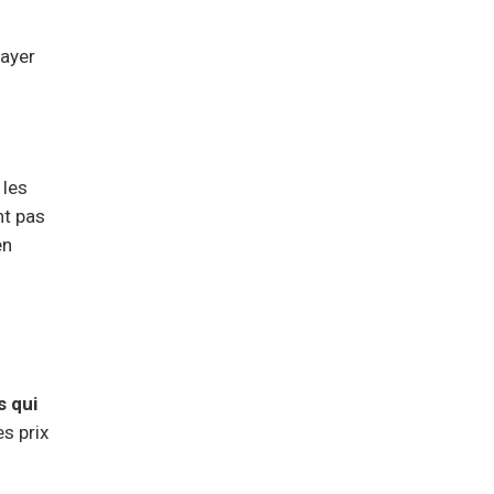
payer
 les
nt pas
en
s qui
es prix