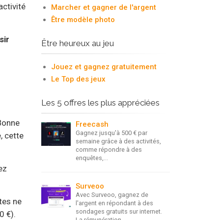
activité
Marcher et gagner de l'argent
Être modèle photo
sir
Être heureux au jeu
Jouez et gagnez gratuitement
Le Top des jeux
Les 5 offres les plus appréciées
 Bonne
Freecash
Gagnez jusqu'à 500 € par
, cette
semaine grâce à des activités,
comme répondre à des
enquêtes,...
ez
Surveoo
Avec Surveoo, gagnez de
ntes ne
l'argent en répondant à des
sondages gratuits sur internet.
0 €).
La rémunération...