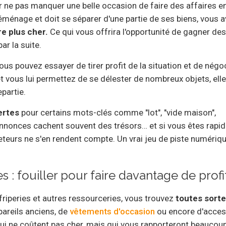
 ne pas manquer une belle occasion de faire des affaires en 
éménage et doit se séparer d'une partie de ses biens, vous 
re plus cher.
Ce qui vous offrira l'opportunité de gagner des
r la suite.
s pouvez essayer de tirer profit de la situation et de négo
 vous lui permettez de se délester de nombreux objets, elle
partie.
ertes
pour certains mots-clés comme "lot", "vide maison",
annonces cachent souvent des trésors… et si vous êtes rapid
eteurs ne s'en rendent compte. Un vrai jeu de piste numériqu
 : fouiller pour faire davantage de profi
riperies et autres ressourceries, vous trouvez
toutes sort
ppareils anciens, de
vêtements d'occasion
ou encore d'acces
ui ne coûtent pas cher, mais qui vous rapporteront beaucou