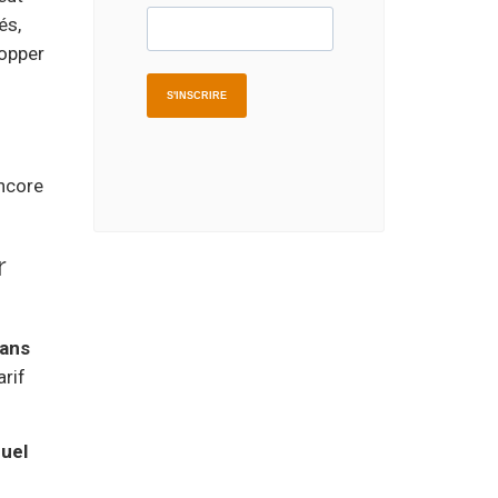
és,
lopper
encore
r
dans
arif
quel