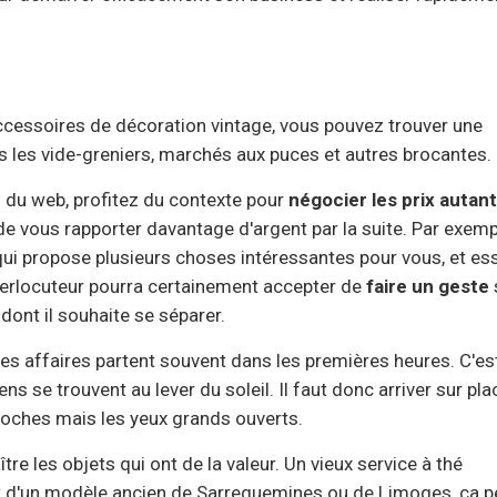
accessoires de décoration vintage, vous pouvez trouver une
ns les vide-greniers, marchés aux puces et autres brocantes.
 du web, profitez du contexte pour
négocier les prix autan
 de vous rapporter davantage d'argent par la suite. Par exemp
ui propose plusieurs choses intéressantes pour vous, et es
nterlocuteur pourra certainement accepter de
faire un geste
dont il souhaite se séparer.
ures affaires partent souvent dans les premières heures. C'es
 se trouvent au lever du soleil. Il faut donc arriver sur pla
 poches mais les yeux grands ouverts.
re les objets qui ont de la valeur. Un vieux service à thé
agit d'un modèle ancien de Sarreguemines ou de Limoges, ça p