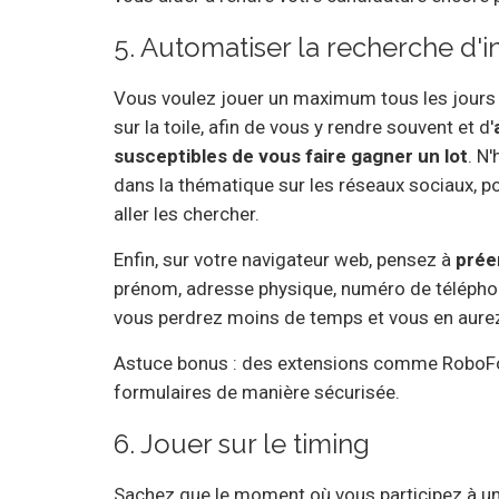
5. Automatiser la recherche d'
Vous voulez jouer un maximum tous les jours ?
sur la toile, afin de vous y rendre souvent et d'
susceptibles de vous faire gagner un lot
. N
dans la thématique sur les réseaux sociaux, p
aller les chercher.
Enfin, sur votre navigateur web, pensez à
prée
prénom, adresse physique, numéro de téléphone
vous perdrez moins de temps et vous en aurez p
Astuce bonus : des extensions comme RoboFor
formulaires de manière sécurisée.
6. Jouer sur le timing
Sachez que le moment où vous participez à un