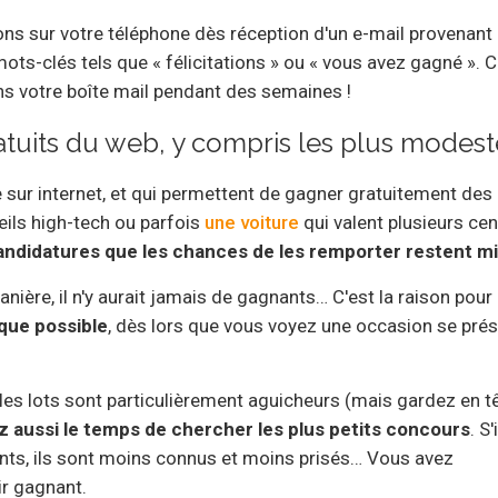
ions sur votre téléphone dès réception d'un e-mail provenant
ts-clés tels que « félicitations » ou « vous avez gagné ». C
s votre boîte mail pendant des semaines !
ratuits du web, y compris les plus modest
 sur internet, et qui permettent de gagner gratuitement des
eils high-tech ou parfois
une voiture
qui valent plusieurs ce
andidatures que les chances de les remporter restent m
nière, il n'y aurait jamais de gagnants… C'est la raison pour
 que possible
, dès lors que vous voyez une occasion se prés
les lots sont particulièrement aguicheurs (mais gardez en t
 aussi le temps de chercher les plus petits concours
. S'
nts, ils sont moins connus et moins prisés… Vous avez
r gagnant.