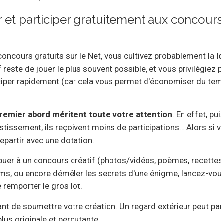
r et participer gratuitement aux concours
ncours gratuits sur le Net, vous cultivez probablement la
l
f reste de jouer le plus souvent possible, et vous privilégiez 
ciper rapidement (car cela vous permet d'économiser du te
premier abord méritent toute votre attention
. En effet, pui
issement, ils reçoivent moins de participations… Alors si 
epartir avec une dotation.
buer à un concours créatif (photos/vidéos, poèmes, recettes,
ems, ou encore démêler les secrets d'une énigme, lancez-vou
remporter le gros lot.
nt de soumettre votre création. Un regard extérieur peut pa
lus originale et percutante.