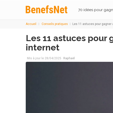
70 idées pour gagn
Accueil
Conseils pratiques
Les 11 astuces pour gagner a
Les 11 astuces pour 
internet
Mis à jour le
28/04/2025
Raphaël