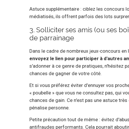
Astuce supplémentaire : ciblez les concours
médiatisés, ils offrent parfois des lots surpre
3. Solliciter ses amis (ou ses b
de parrainage
Dans le cadre de nombreux jeux-concours en 
envoyez le lien pour participer à d'autres a
s'adonner à ce genre de pratiques, n'hésitez p
chances de gagner de votre côté.
Et si vous préférez éviter d'ennuyer vos proch
« poubelle » que vous ne consultez pas, qui v
chances de gain. Ce n'est pas une astuce très «
pénalise personne.
Petite précaution tout de même : évitez d'abu
antifraudes performants. Cela pourrait aboutir 