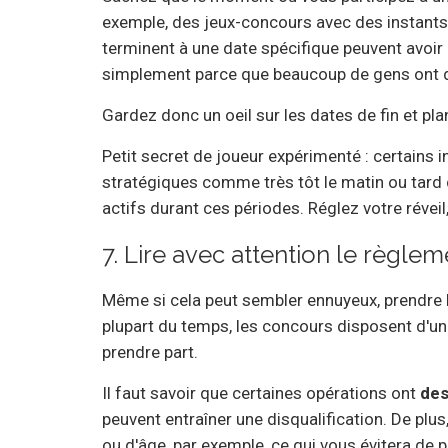
exemple, des jeux-concours avec des instants 
terminent à une date spécifique peuvent avoir m
simplement parce que beaucoup de gens ont déj
Gardez donc un oeil sur les dates de fin et pla
Petit secret de joueur expérimenté : certains
stratégiques comme très tôt le matin ou tard 
actifs durant ces périodes. Réglez votre réveil
7. Lire avec attention le règle
Même si cela peut sembler ennuyeux, prendre le
plupart du temps, les concours disposent d'un
prendre part.
Il faut savoir que certaines opérations ont
des
peuvent entraîner une disqualification. De pl
ou d'âge, par exemple, ce qui vous évitera d