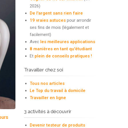
2026)
De l'argent sans rien faire
19 vraies astuces
pour arrondir
ses fins de mois (légalement et
facilement)
Avec
les meilleures applications
8 manières en tant qu'étudiant
Et
plein de conseils pratiques !
Travailler chez soi
Tous nos articles
Le Top du travail à domicile
Travailler en ligne
3 activités à découvrir
ours
Devenir testeur de produits