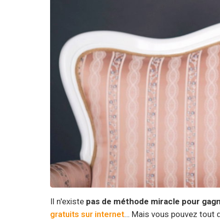
Il n'existe
pas de méthode miracle pour gagne
gratuits sur internet
… Mais vous pouvez tout 